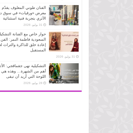
الفنان طوني المعلوف يقدّم
معرض «ورقيات» في سوق دو
الأثري بتجربة فنية استثنائية
31 يوليو، 2026
حوار خاص مع الفنانة التشكيل
السعودية فاطمة النمر: الفن
إعادة خلق للذاكرة والتراث لغ
المستقبل
31 يوليو، 2026
التشكيلية نهى جقماقجي: الأث
أهم من الشهرة… وهذه هي
اللوحة التي أريد أن تبقى
28 يوليو، 2026