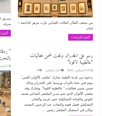
صديق الم
من متحف الفنّان النحّات اللبناني عزّت مزهر الناعمة –
منزله
لبنان
أكمل ا
أكمل القراءة »
رسم على الجدران ونحت ضمن فعاليات
بالنحت
“عالطيبة لاقونا”
2 أغسطس، 2016
25 أغسطس، 2015
أخبار الملتقى
0
بدعوة من بلدية الطيبة شارك “ملتقى الألوان الفني”
بيوم فني نحتا بالتراب ورسما على الجدران وذلك
ضمن ضمن فعاليات ” عالطيبة لاقونا”. وشارك وفد
ملتقى الألوان الذي ضم مدير الملتقى الشاعر محمد
علوش والفنانة التشكيلية عبير عربيد والفنان
التشكيلي فضل فقيه والنحات عبد الرحمن المحمد
،وكان في استقبال الملتقى رئيس …