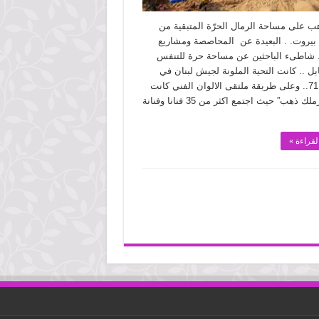
ب على مساحة الرمال الحرّة المتبقية من
يروت. . البعيدة عن المحاصصة ومشاريع
.. شاطىء الباحثين عن مساحة حرة للتنفس
ل .. كانت التحية الملونة لجيش لبنان في
عيده ل 71.. وعلى طريقة ملتقى الالوان الفني كانت
فعالية “رملك ذهب” حيث اجتمع اكثر من 35 فنانا وفنانة
لقراءة »