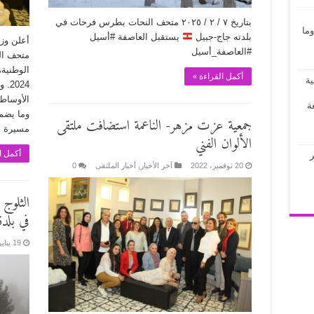
بتاريخ ٧ / ٢ / ٢٠٢٥ متحف النحات بطرس فرحات في
ما
بلدته جاج-جبيل
يستقبل العاصفة #أسيل
أعلن وز
#العاصفة_أسيل
متحف ال
أكمل القراءة »
ية
024
الأوساط 
ة
وما يضم
جمعية عزت مزهر- الناعمة استضافت ملتقى
مسيرة ا
الألوان الفني
أكمل ا
ر
20 نوفمبر، 2022
آخر الأخبار
,
أخبار الملتقى
0
الثلوج
في بلد
19 يناير، 2022