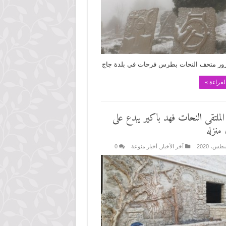
تزور متحف النحات بطرس فرحات في بلدة جاج
لقراءة »
لملتقى النحات فهد باكير يبدع على
منزله
آخر الأخبار
,
أخبار منوعة
0