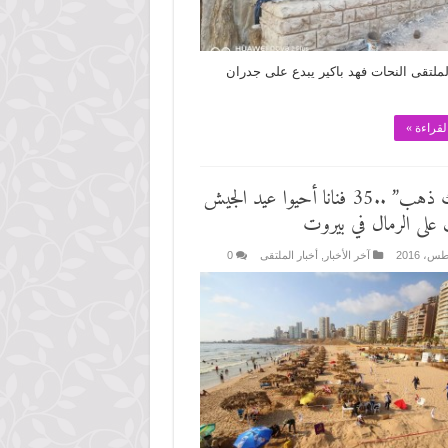
لتقى النحات فهد باكير يبدع على جدران
لقراءة »
” رملك ذهب” ..35 فنانا أحيوا عيد الجيش
 على الرمال في بيروت
آخر الأخبار
,
أخبار الملتقى
0