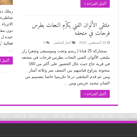
أكمل القراءة »
رملك ذه
شاطىء ب
ملتقى الألوان الفني يكرّم النحات بطرس
الاثرياء
فرحات في متحفه
دون مقاب
10 أغسطس، 2015
أخبار الملتقى
0
…
بمشاركة 25 فنانا ( رسم ونحت وموسيقى وشعر) زار
ملتقى الألوان الفني النحات بطرس فرحات في متحفه
أكمل ا
في قرية جاج حيث جال الحضور على أكثر من 160
منحوتة يتراوح قياسهم بين النصف متر وثلاثة أمتار .
ومن ثم قدم الملتقى درعا تكريميا خاصا بتصميم من
الفنان محمد خريس ومن …
أكمل القراءة »