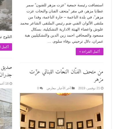
استضافت رئيسة جمعية “عزت مزهر للفنون” سمر
عطايا مزهر، في مقر “متحف الفنان والنحات عزت
مزهر”، في بلدة الناعمة – حارة الناعمة، وفدا من
ملتقى الألوان الفني ضم رئيس الملتقى الشاعر محمد
علوش واعضاء الهيئة الادارية التشكيلية، بسكال
مسعود والصحافي احمد زين الدين والتشكيليين هبة
الثلوج 
عمران، دلال ترحيني ،وفاء سلوم، …
أكمل ا
أكمل القراءة »
صديق ا
من متحف الفنّان النحّات اللبناني عزّت
جدران 
مزهر
18 أغسطس، 2020
21 نوفمبر، 2019
آخر الأخبار
,
معارض
0