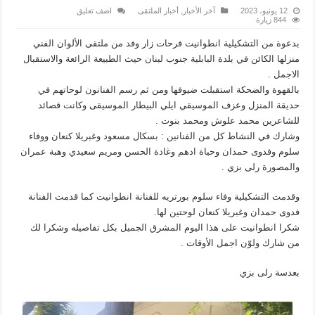
12 يونيو، 2023
آخر الأخبار
,
أخبار الملتقى
اضف تعليق
844 زيارة
بدعوة من التشكيلية انطوانيت فرحات زار وفد من ملتقى الألوان الفني
منزلها الكائن في بلدة البابلية جنوب لبنان حيث الطبيعة الرائعة والاستقبال
الاجمل .
بالقهوة والضحكة استقبلت ضيوفها ومن ثم رسم الفنانون لوحاتهم في
حديقة المنزل وعزف الموسيقي ايلي البيطار الموسيقى وكانت قصائد
للشاعرين محمد علوش ومحمد بنوت .
وشارك في النشاط كل من الفنانين : بسكال مسعود وغبريلا كنعان ووفاء
سلوم وفدوى حمدان وحياة ادهم وغادة الحسن ومريم سعيدي وهبة عمران
والمصورة رلى بزي .
وقدمت التشكيلية وفاء سلوم بورتريه للفنانة انطوانيت كما قدمت الفنانة
فدوى حمدان وغبريلا كنعان لوحتين لها.
شكرا انطوانيت على هذا اليوم المشرق الجميل بكل تفاصيله وشكرا لك
من شارك ولوّن اجمل الأوقات .
بعدسة رلى بزي