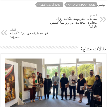
الوسوم
ANNA MARIA ANTOUN
الكاتبة آنّا ماريا أنطون
السابق
مقابلات تلفزيونية للكاتبة رزان
محايري للحديث عن روايتها “همس
نازف”
التالي
قراءة نقديّة في نصّ “أخطاء
صفريّة”
مقالات مشابهة