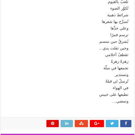
تلعبُ بالغيوم
تُكوِّر الضوء
شرائط ذهبية
تُسرِّح بها شعرها
وعلى خدِّها
ترسم قمرًا
يُشرقُ حين تبتسم
وحين تفلت يدي…
تقطفُ أحلامي
زهرةً زهرةً
تجمعها في سلّة
وتستدير
تُرسلُ لي قبلةً
في الهواء
تطبعها على خيبتي
وتمضي…