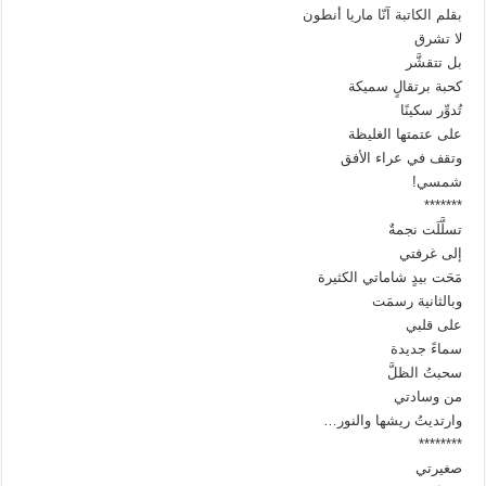
بقلم الكاتبة آنّا ماريا أنطون
لا تشرق
بل تتقشَّر
كحبة برتقالٍ سميكة
تُدوِّر سكينًا
على عتمتها الغليظة
وتقف في عراء الأفق
شمسي!
*******
تسلَّلَت نجمةٌ
إلى غرفتي
مَحَت بيدٍ شاماتي الكثيرة
وبالثانية رسمَت
على قلبي
سماءً جديدة
سحبتُ الظلَّ
من وسادتي
وارتديتُ ريشها والنور…
********
صغيرتي