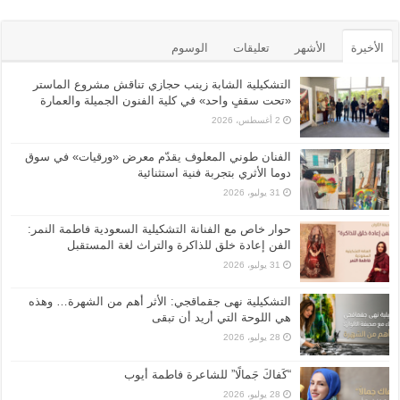
الأخيرة
الأشهر
تعليقات
الوسوم
التشكيلية الشابة زينب حجازي تناقش مشروع الماستر
«تحت سقفٍ واحد» في كلية الفنون الجميلة والعمارة
2 أغسطس، 2026
الفنان طوني المعلوف يقدّم معرض «ورقيات» في سوق
دوما الأثري بتجربة فنية استثنائية
31 يوليو، 2026
حوار خاص مع الفنانة التشكيلية السعودية فاطمة النمر:
الفن إعادة خلق للذاكرة والتراث لغة المستقبل
31 يوليو، 2026
التشكيلية نهى جقماقجي: الأثر أهم من الشهرة… وهذه
هي اللوحة التي أريد أن تبقى
28 يوليو، 2026
“كَفاكَ جَمالًا” للشاعرة فاطمة أيوب
28 يوليو، 2026