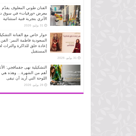
الفنان طوني المعلوف يقدّم
معرض «ورقيات» في سوق دو
الأثري بتجربة فنية استثنائية
31 يوليو، 2026
حوار خاص مع الفنانة التشكيل
السعودية فاطمة النمر: الفن
إعادة خلق للذاكرة والتراث لغ
المستقبل
31 يوليو، 2026
التشكيلية نهى جقماقجي: الأث
أهم من الشهرة… وهذه هي
اللوحة التي أريد أن تبقى
28 يوليو، 2026