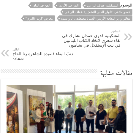
الوسوم
التشكيلية عفاف الراعي
الفن في الأردن
الفن في لبنان
عضو ملتقى الألوان الفني التشكيلية عفاف الراعي
معالي وزير الثقافة الأردني الأستاذ مصطفى الرواشدة
معرض “آرت غاليري”
السابق
التشكيلية فدوى حمدان تشارك في
لقاء شعري لاتخاد الكتاب اللبنانيين
في بيت الإستقلال في بشامون
التالي
ذنبُ البقاء قصيدة للشاعرة رنا الحاج
شحادة
مقالات مشابهة