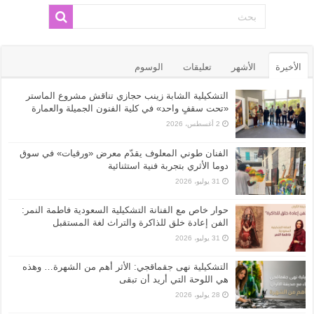
الأخيرة
الأشهر
تعليقات
الوسوم
التشكيلية الشابة زينب حجازي تناقش مشروع الماستر
«تحت سقفٍ واحد» في كلية الفنون الجميلة والعمارة
2 أغسطس، 2026
الفنان طوني المعلوف يقدّم معرض «ورقيات» في سوق
دوما الأثري بتجربة فنية استثنائية
31 يوليو، 2026
حوار خاص مع الفنانة التشكيلية السعودية فاطمة النمر:
الفن إعادة خلق للذاكرة والتراث لغة المستقبل
31 يوليو، 2026
التشكيلية نهى جقماقجي: الأثر أهم من الشهرة… وهذه
هي اللوحة التي أريد أن تبقى
28 يوليو، 2026