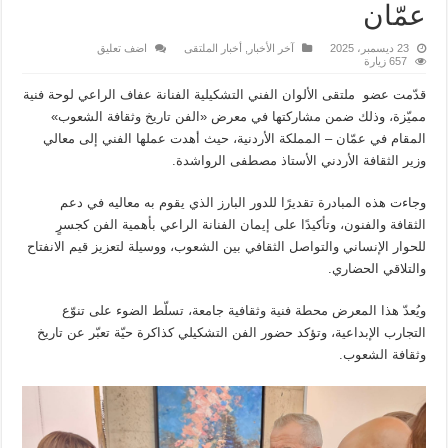
عمّان
23 ديسمبر، 2025
آخر الأخبار
,
أخبار الملتقى
اضف تعليق
657 زيارة
قدّمت عضو ملتقى الألوان الفني التشكيلية الفنانة عفاف الراعي لوحة فنية
مميّزة، وذلك ضمن مشاركتها في معرض «الفن تاريخ وثقافة الشعوب»
المقام في عمّان – المملكة الأردنية، حيث أهدت عملها الفني إلى معالي
وزير الثقافة الأردني الأستاذ مصطفى الرواشدة.
وجاءت هذه المبادرة تقديرًا للدور البارز الذي يقوم به معاليه في دعم
الثقافة والفنون، وتأكيدًا على إيمان الفنانة الراعي بأهمية الفن كجسرٍ
للحوار الإنساني والتواصل الثقافي بين الشعوب، ووسيلة لتعزيز قيم الانفتاح
والتلاقي الحضاري.
ويُعدّ هذا المعرض محطة فنية وثقافية جامعة، تسلّط الضوء على تنوّع
التجارب الإبداعية، وتؤكد حضور الفن التشكيلي كذاكرة حيّة تعبّر عن تاريخ
وثقافة الشعوب.