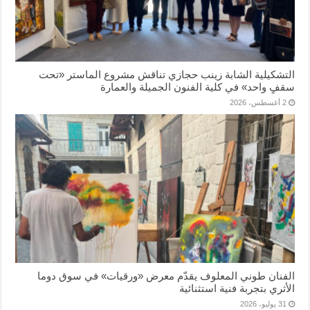
التشكيلية الشابة زينب حجازي تناقش مشروع الماستر «تحت
سقفٍ واحد» في كلية الفنون الجميلة والعمارة
2 أغسطس، 2026
الفنان طوني المعلوف يقدّم معرض «ورقيات» في سوق دوما
الأثري بتجربة فنية استثنائية
31 يوليو، 2026