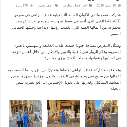
10 يونيو، 2026
آخر الأخبار
,
معارض
اضف تعليق
175 زيارة
شاركت عضو ملتقى الألوان الفنانة التشكيلية عفاف الراعي في معرض
LAU ACE الفني الذي أُقيم في وسط بيروت – سوليدير، حيث عرضت
مجموعة من أعمالها الفنية التي عكست رؤيتها الإبداعية وحسّها الجمالي
المميز.
وشكّل المعرض مساحةً حيويةً جمعت طلاب الجامعة والمهتمين بالفنون
البصرية، وقدّم للزوار تجربةً غنيةً بالتعبير والابتكار، من خلال أعمال تنوّعت
في أساليبها وتقنياتها، وحملت أفكارًا ورؤى معاصرة.
وقد لاقت مشاركة عفاف الراعي اهتمامًا وتقديرًا من الزوار، لما اتسمت به
أعمالها من صدقٍ فني وجماليةٍ في التكوين واللون، مؤكدةً حضورها ضمن
المشهد التشكيلي وقدرتها على تحويل الإحساس إلى لغةٍ بصرية تنبض
بالحياة.