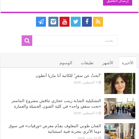
الأخيرة
الأشهر
تعليقات
الوسوم
“أبحثُ عن سفرٍ” للكاتبة آنا ماريا أنطون
7 أغسطس، 2026
التشكيلية الشابة زينب حجازي تناقش مشروع الماستر
«تحت سقفٍ واحد» في كلية الفنون الجميلة والعمارة
2 أغسطس، 2026
الفنان طوني المعلوف يقدّم معرض «ورقيات» في سوق
دوما الأثري بتجربة فنية استثنائية
31 يوليو، 2026