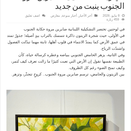
الجنوب ينبت من جديد
8 مايو، 2026
آخر الأخبار
,
أخبار منوعة
,
معارض
اضف تعليق
459 زيارة
في لوحتين تختصر التشكيلية اللبنانية صابرين مروة حكاية الجنوب
في الأولى، حيث شجرة الزيتون ذاكرة تتمسك بالتراب بيدٍ أصيلة؛ جذورٌ تمتد
في عمق الأرض كما يمتدّ الانتماء في قلوب أهلها، ثابتة مهما تبدّلت الفصول
واشتدّت الرياح.
وفي الثانية، يزهر الحامض الجنوبي ببياضه وعطره كرسالة حياة، كأن
الطبيعة نفسها تقول إن الأرض التي تعبت كثيرًا ما زالت تعرف كيف تُثمر،
وكيف تمنح الضوء رغم كل الظروف.
بين الزيتون والحامض، ترسم صابرين مروة الجنوب.. كروحٍ تتجذّر، وتزهر.