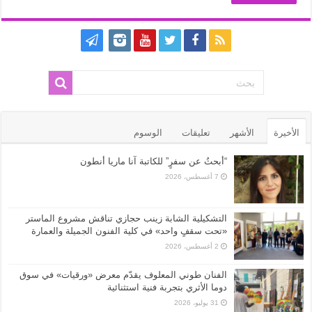
الأخيرة
الأشهر
تعليقات
الوسوم
“أبحثُ عن سفرٍ” للكاتبة آنا ماريا أنطون
7 أغسطس، 2026
التشكيلية الشابة زينب حجازي تناقش مشروع الماستر
«تحت سقفٍ واحد» في كلية الفنون الجميلة والعمارة
2 أغسطس، 2026
الفنان طوني المعلوف يقدّم معرض «ورقيات» في سوق
دوما الأثري بتجربة فنية استثنائية
31 يوليو، 2026