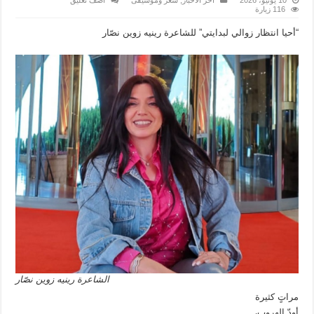
116 زيارة
“أحيا انتظار زوالي لبدايتي” للشاعرة رينيه زوين نصّار
الشاعرة رينيه زوين نصّار
مراتٍ كثيرة
أودّ الهروب،