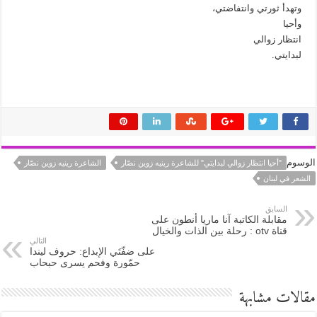
وتهدأ ثورتي وانتفاضتي،
وأحيا
انتظار زوالي
لبدايتي.
الوسوم
"أحيا انتظار زوالي لبدايتي" للشاعرة رينيه زوين نصّار
الشاعرة رينيه زوين نصّار
الشعر في لبنان
السابق
مقابلة الكاتبة آنا ماريا أنطون على
قناة otv : رحلة بين الذات والخيال
التالي
على ضفّتَي الإبداع: حروف ليندا
حمّورة وفحم يسرى حبحاب
مقالات مشابهة