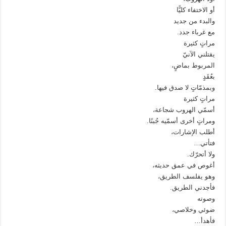
أو الاختفاء كليًّا
والبدء من جديد
مع غرباء جدد.
مراتٍ كثيرة
يقتلني الآنيّ
المربوط بماضٍ،
بعُقَدٍ
وبمذمّاتٍ لا صدق فيها.
مراتٍ كثيرة
أسمّي الهروب شجاعة،
ومراتٍ أخرى أسمّيه جُبنًا.
أطلب الإشارات،
فتأتي…
ولا أتحرّك.
أغوص في عمق حديثه،
وهو يفلسف الطريق،
فأجدني الطريق.
وصوته
ضوئي وخلاصي،
فأهدأ…