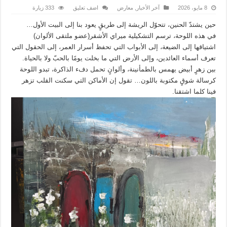
8 مايو، 2026
آخر الأخبار
,
معارض
اضف تعليق
333 زيارة
حين يشتدّ الحنين، تتحوّل الريشة إلى طريقٍ يعود بنا إلى البيت الأول…
في هذه اللوحة، ترسم التشكيلية ميراي الأشقر(عضو ملتقى الألوان)
اشتياقها إلى الضيعة، إلى الأبواب التي تحفظ أسرار العمر، إلى الحقول التي
تعرف أسماء العائدين، وإلى الأرض التي ما بخلت يومًا بالحبّ ولا بالحياة.
بين زهرٍ أبيض يهمس بالطمأنينة، وألوانٍ تحمل دفء الذاكرة، تبدو اللوحة
كرسالة شوقٍ مكتوبة باللون… تقول إن الأماكن التي سكنت القلب تزهر
فينا كلما اشتقنا.