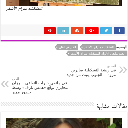
التشكيلية ميراي الأشقر
الوسوم
التشكيلية ميراي الأشقر
الفن في لبنان
عضو ملتقى الألوان التشكيلية ميراي الأشقر
السابق
في ريشة التشكيلية صابرين
مروة… الجنوب ينبت من جديد
التالي
في ملتقى خيرات الثقافي… رزان
محايري توقّع «همس نازف» وسط
حضور مميز
مقالات مشابهة