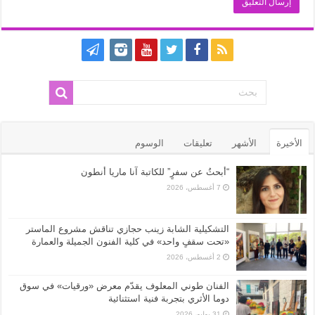
الأخيرة
الأشهر
تعليقات
الوسوم
“أبحثُ عن سفرٍ” للكاتبة آنا ماريا أنطون
7 أغسطس، 2026
التشكيلية الشابة زينب حجازي تناقش مشروع الماستر
«تحت سقفٍ واحد» في كلية الفنون الجميلة والعمارة
2 أغسطس، 2026
الفنان طوني المعلوف يقدّم معرض «ورقيات» في سوق
دوما الأثري بتجربة فنية استثنائية
31 يوليو، 2026