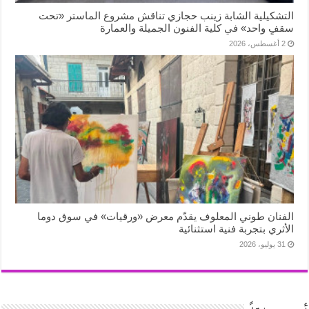
التشكيلية الشابة زينب حجازي تناقش مشروع الماستر «تحت
سقفٍ واحد» في كلية الفنون الجميلة والعمارة
2 أغسطس، 2026
الفنان طوني المعلوف يقدّم معرض «ورقيات» في سوق دوما
الأثري بتجربة فنية استثنائية
31 يوليو، 2026